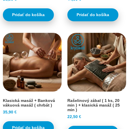
Pridať do košíka
Pridať do košíka
Klasická masáž + Banková
Rašelinový zábal ( 1 ks, 20
vákuová masáž ( chrbát )
min ) + klasická masáž ( 25
min )
35,90
€
22,50
€
Pridať do košíka