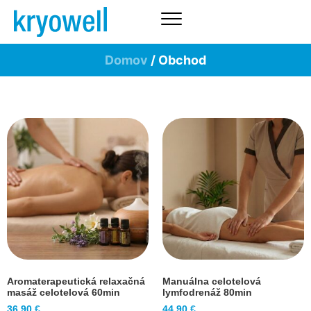
Domov
/ Obchod
Aromaterapeutická relaxačná
Manuálna celotelová
masáž celotelová 60min
lymfodrenáž 80min
36,90
€
44,90
€