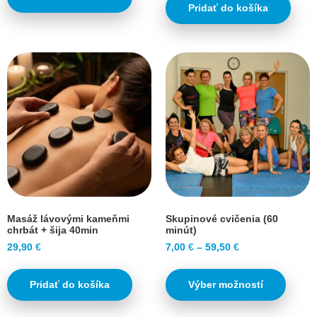
Pridať do košíka
Masáž lávovými kameňmi
Skupinové cvičenia (60
chrbát + šija 40min
minút)
29,90
€
7,00
€
–
59,50
€
Pridať do košíka
Výber možností