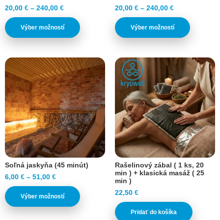
20,00
€
–
240,00
€
20,00
€
–
240,00
€
Výber možností
Výber možností
Soľná jaskyňa (45 minút)
Rašelinový zábal ( 1 ks, 20
min ) + klasická masáž ( 25
6,00
€
–
51,00
€
min )
22,50
€
Výber možností
Pridať do košíka