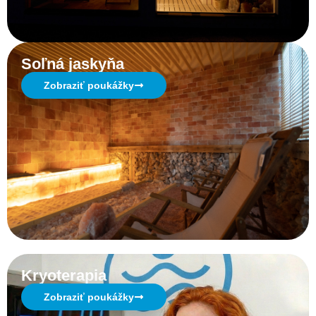
Soľná jaskyňa
Zobraziť poukážky
Kryoterapia
Zobraziť poukážky