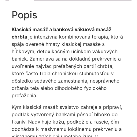
Popis
Klasická masáž a banková vákuová masáž
chrbta
je intenzívna kombinovaná terapia, ktorá
spája overené hmaty klasickej masáže s
hĺbkovým, detoxikačným účinkom vákuových
baniek. Zameriava sa na dôkladné prekrvenie a
uvoľnenie najviac preťažených partií chrbta,
ktoré často trpia chronickou stuhnutosťou v
dôsledku sedavého zamestnania, nesprávneho
držania tela alebo dlhodobého fyzického
preťaženia.
Kým klasická masáž svalstvo zahreje a pripraví,
podtlak vytvorený bankami pôsobí hlboko do
tkanív. Nadvihuje kožu, podkožie a fascie, čím
dochádza k masívnemu lokálnemu prekrveniu a
výraznému zrýchleniu metabolizmu v