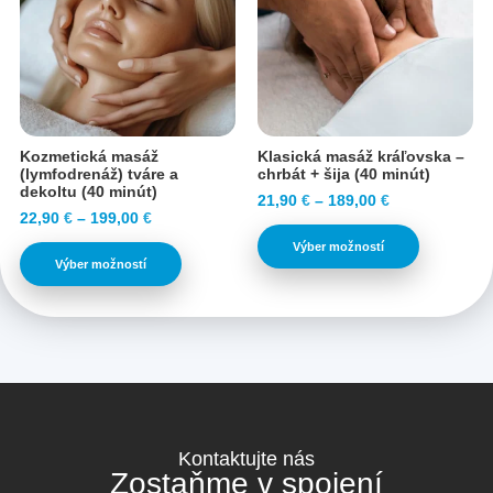
Kozmetická masáž
Klasická masáž kráľovska –
(lymfodrenáž) tváre a
chrbát + šija (40 minút)
dekoltu (40 minút)
21,90
€
–
189,00
€
22,90
€
–
199,00
€
Výber možností
Výber možností
Kontaktujte nás
Zostaňme v spojení