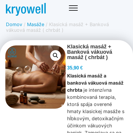
Domov
/
Masáže
/ Klasická masáž + Banková
vákuová masáž ( chrbát )
Klasická masáž +
Banková vákuová
masáž ( chrbát )
35,90
€
Klasická masáž a
banková vákuová masáž
chrbta
je intenzívna
kombinovaná terapia,
ktorá spája overené
hmaty klasickej masáže s
hĺbkovým, detoxikačným
účinkom vákuových
baniek. Zameriava sa na