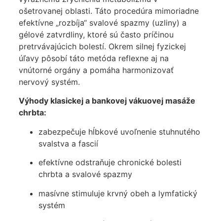
ošetrovanej oblasti. Táto procedúra mimoriadne
efektívne „rozbíja“ svalové spazmy (uzliny) a
gélové zatvrdliny, ktoré sú často príčinou
pretrvávajúcich bolestí. Okrem silnej fyzickej
úľavy pôsobí táto metóda reflexne aj na
vnútorné orgány a pomáha harmonizovať
nervový systém.
Výhody klasickej a bankovej vákuovej masáže
chrbta:
zabezpečuje hĺbkové uvoľnenie stuhnutého
svalstva a fascií
efektívne odstraňuje chronické bolesti
chrbta a svalové spazmy
masívne stimuluje krvný obeh a lymfatický
systém