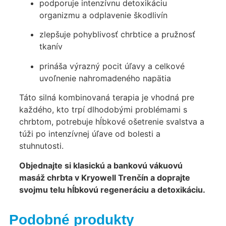
podporuje intenzívnu detoxikáciu
organizmu a odplavenie škodlivín
zlepšuje pohyblivosť chrbtice a pružnosť
tkanív
prináša výrazný pocit úľavy a celkové
uvoľnenie nahromadeného napätia
Táto silná kombinovaná terapia je vhodná pre
každého, kto trpí dlhodobými problémami s
chrbtom, potrebuje hĺbkové ošetrenie svalstva a
túži po intenzívnej úľave od bolesti a
stuhnutosti.
Objednajte si klasickú a bankovú vákuovú
masáž chrbta v Kryowell Trenčín a doprajte
svojmu telu hĺbkovú regeneráciu a detoxikáciu.
Podobné produkty