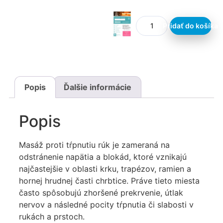
Pridať do košíka
Popis
Ďalšie informácie
Popis
Masáž proti tŕpnutiu rúk je zameraná na
odstránenie napätia a blokád, ktoré vznikajú
najčastejšie v oblasti krku, trapézov, ramien a
hornej hrudnej časti chrbtice. Práve tieto miesta
často spôsobujú zhoršené prekrvenie, útlak
nervov a následné pocity tŕpnutia či slabosti v
rukách a prstoch.