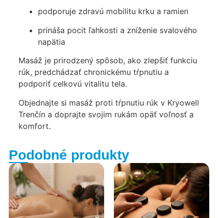
podporuje zdravú mobilitu krku a ramien
prináša pocit ľahkosti a zníženie svalového
napätia
Masáž je prirodzený spôsob, ako zlepšiť funkciu
rúk, predchádzať chronickému tŕpnutiu a
podporiť celkovú vitalitu tela.
Objednajte si masáž proti tŕpnutiu rúk v Kryowell
Trenčín a doprajte svojim rukám opäť voľnosť a
komfort.
Podobné produkty