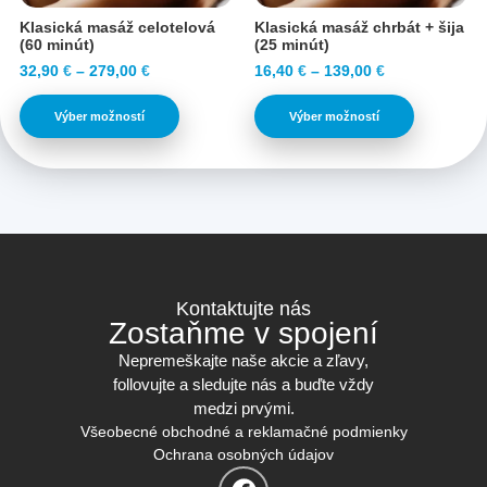
Klasická masáž celotelová
Klasická masáž chrbát + šija
(60 minút)
(25 minút)
32,90
€
–
279,00
€
16,40
€
–
139,00
€
Výber možností
Výber možností
Kontaktujte nás
Zostaňme v spojení
Nepremeškajte naše akcie a zľavy,
follovujte a sledujte nás a buďte vždy
medzi prvými.
Všeobecné obchodné a reklamačné podmienky
Ochrana osobných údajov