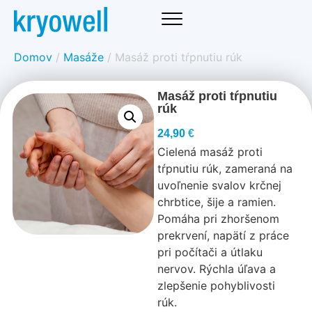
Domov
/
Masáže
/ Masáž proti tŕpnutiu rúk
Masáž proti tŕpnutiu
rúk
24,90
€
Cielená masáž proti
tŕpnutiu rúk, zameraná na
uvoľnenie svalov krčnej
chrbtice, šije a ramien.
Pomáha pri zhoršenom
prekrvení, napätí z práce
pri počítači a útlaku
nervov. Rýchla úľava a
zlepšenie pohyblivosti
rúk.