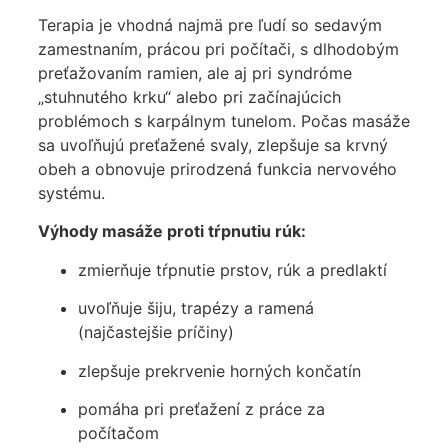
Terapia je vhodná najmä pre ľudí so sedavým
zamestnaním, prácou pri počítači, s dlhodobým
preťažovaním ramien, ale aj pri syndróme
„stuhnutého krku“ alebo pri začínajúcich
problémoch s karpálnym tunelom. Počas masáže
sa uvoľňujú preťažené svaly, zlepšuje sa krvný
obeh a obnovuje prirodzená funkcia nervového
systému.
Výhody masáže proti tŕpnutiu rúk:
zmierňuje tŕpnutie prstov, rúk a predlaktí
uvoľňuje šiju, trapézy a ramená
(najčastejšie príčiny)
zlepšuje prekrvenie horných končatín
pomáha pri preťažení z práce za
počítačom