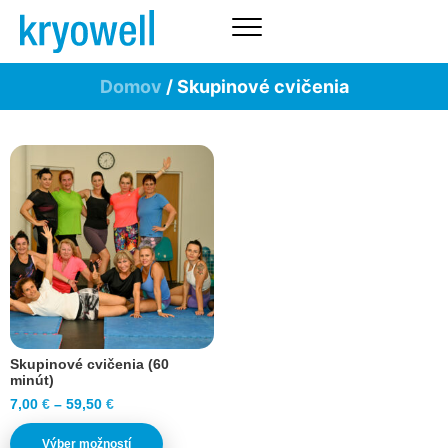
Domov
/ Skupinové cvičenia
Skupinové cvičenia (60
minút)
7,00
€
–
59,50
€
Výber možností