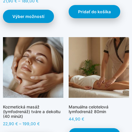
21,90
€
–
189,00
€
Pridať do košíka
Výber možností
Kozmetická masáž
Manuálna celotelová
(lymfodrenáž) tváre a dekoltu
lymfodrenáž 80min
(40 minút)
44,90
€
22,90
€
–
199,00
€