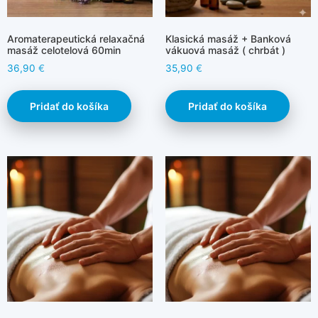
Aromaterapeutická relaxačná
Klasická masáž + Banková
masáž celotelová 60min
vákuová masáž ( chrbát )
36,90
€
35,90
€
Pridať do košíka
Pridať do košíka