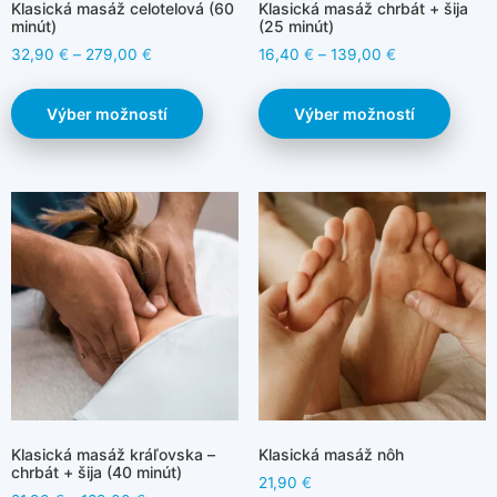
Klasická masáž celotelová (60
Klasická masáž chrbát + šija
minút)
(25 minút)
32,90
€
–
279,00
€
16,40
€
–
139,00
€
Výber možností
Výber možností
Klasická masáž kráľovska –
Klasická masáž nôh
chrbát + šija (40 minút)
21,90
€