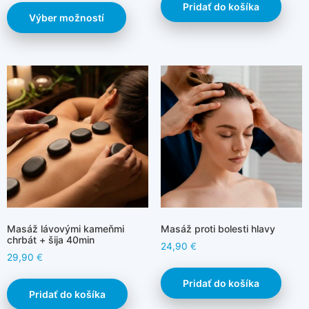
Pridať do košíka
Výber možností
Masáž lávovými kameňmi
Masáž proti bolesti hlavy
chrbát + šija 40min
24,90
€
29,90
€
Pridať do košíka
Pridať do košíka