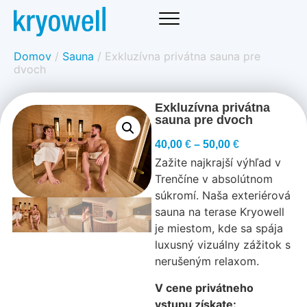
Domov
/
Sauna
/ Exkluzívna privátna sauna pre
dvoch
Exkluzívna privátna
sauna pre dvoch
40,00
€
–
50,00
€
Zažite najkrajší výhľad v
Trenčíne v absolútnom
súkromí. Naša exteriérová
sauna na terase Kryowell
je miestom, kde sa spája
luxusný vizuálny zážitok s
nerušeným relaxom.
V cene privátneho
vstupu získate: